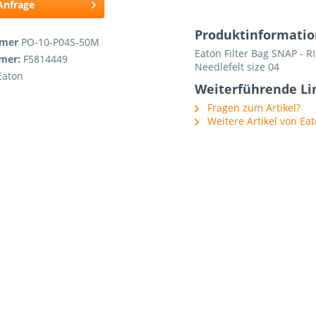
 Anfrage
Produktinformatio
mmer
PO-10-P04S-50M
Eaton Filter Bag SNAP - 
mmer:
F5814449
Needlefelt size 04
Eaton
Weiterführende Li
Fragen zum Artikel?
Weitere Artikel von Ea