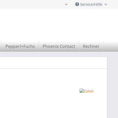
Service/Hilfe
Deutsch
Pepperl+Fuchs
Phoenix Contact
Rechner
Rockw