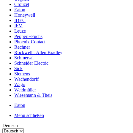
Crouzet
Eaton
Honeywell
IDEC
IFM
Leuze
Pepperl+Fuchs
Phoenix Contact
Rechner
Rockwell - Allen Bradley
Schmersal
Schneider Electric
Sick
Siemens
Wachendorff
Wago
Weidmüller
Wiesemann & Theis
Eaton
Menü schließen
Deutsch