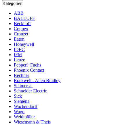
Kategorien
ABB
BALLUFF
Beckhoff
Cognex
Crouzet
Eaton
Honeywell
IDEC
IFM
Leuze
Pepperl+Fuchs
Phoenix Contact
Rechner
Rockwell - Allen Bradley
Schmersal
Schneider Electric
Sick
Siemens
Wachendorff
Wago
Weidmüller
Wiesemann & Theis