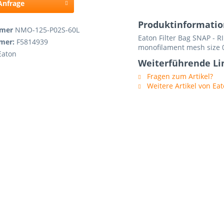
 Anfrage
Produktinformatio
mmer
NMO-125-P02S-60L
Eaton Filter Bag SNAP - 
mmer:
F5814939
monofilament mesh size 
Eaton
Weiterführende Li
Fragen zum Artikel?
Weitere Artikel von Ea