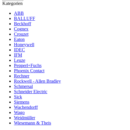
Kategorien
ABB
BALLUFF
Beckhoff
Cognex
Crouzet
Eaton
Honeywell
IDEC
IFM
Leuze
Pepperl+Fuchs
Phoenix Contact
Rechner
Rockwell - Allen Bradley
Schmersal
Schneider Electric
Sick
Siemens
Wachendorff
Wago
Weidmüller
Wiesemann & Theis