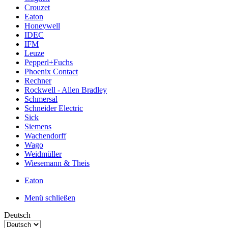
Crouzet
Eaton
Honeywell
IDEC
IFM
Leuze
Pepperl+Fuchs
Phoenix Contact
Rechner
Rockwell - Allen Bradley
Schmersal
Schneider Electric
Sick
Siemens
Wachendorff
Wago
Weidmüller
Wiesemann & Theis
Eaton
Menü schließen
Deutsch