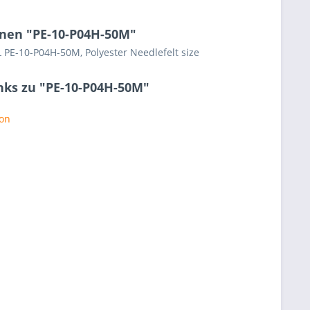
nen "PE-10-P04H-50M"
 PE-10-P04H-50M, Polyester Needlefelt size
nks zu "PE-10-P04H-50M"
ton