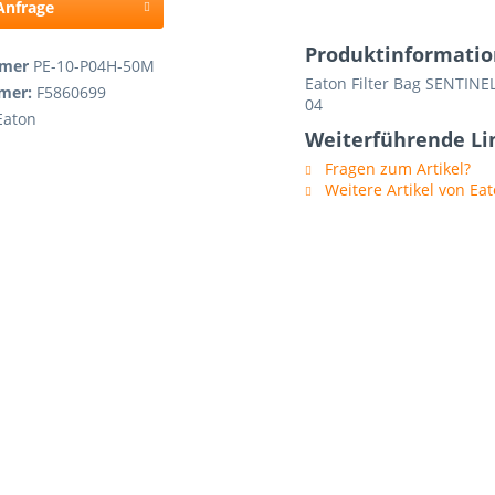
 Anfrage
Produktinformatio
mmer
PE-10-P04H-50M
Eaton Filter Bag SENTINEL
mmer:
F5860699
04
Eaton
Weiterführende Li
Fragen zum Artikel?
Weitere Artikel von Ea